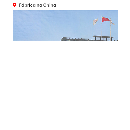
Fábrica na China
ENDEREÇO
265 Yixian Road, Deqing, Zhejiang, China
Mercado externo:
+86 572-883-2016