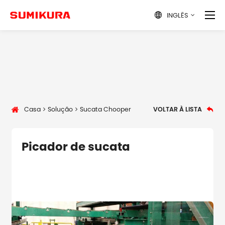
INGLÊS

Casa
Solução
Sucata Chooper
VOLTAR À LISTA

Picador de sucata